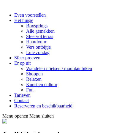
Even voorstellen
Het huisje
Boxsprings
Alle gemakken
Sfeervol terras
Haardvuur
Vers ontbijtje
Luie zondag
Sfeer proeven
Er op uit
Wandelen / fietsen / mountainbiken
Shoppen
Relaxen
Kunst en cultuur
Fun
Tarieven
Contact
Reserveren en beschikbaarheid
Menu openen
Menu sluiten